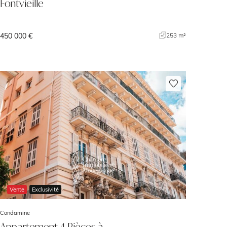
Fontvieille
450 000 €
253 m²
Vente
Exclusivité
Condamine
Appartement 4 Pièces à