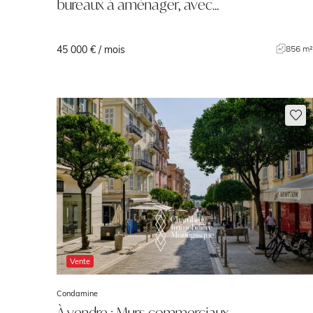
bureaux à aménager, avec…
45 000 € / mois
856 m
Vente
Condamine
À vendre : Murs commerciaux