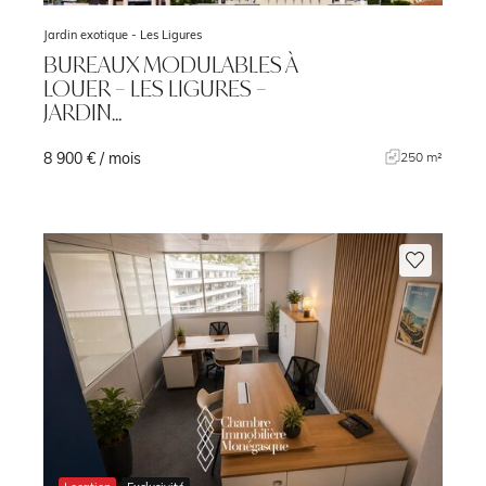
Jardin exotique -
Les Ligures
BUREAUX MODULABLES À
LOUER – LES LIGURES –
JARDIN…
8 900 € / mois
²
250 m²