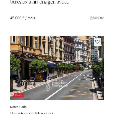
bureaux à aménager, avec…
45 000 € / mois
²
856 m²
Vente
Monte-Carlo
Boutique à Monaco –