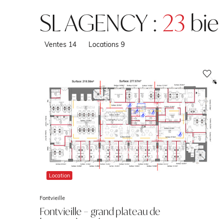
SL AGENCY :
23
bie
Ventes
14
Locations
9
Location
Fontvieille
Fontvieille – grand plateau de