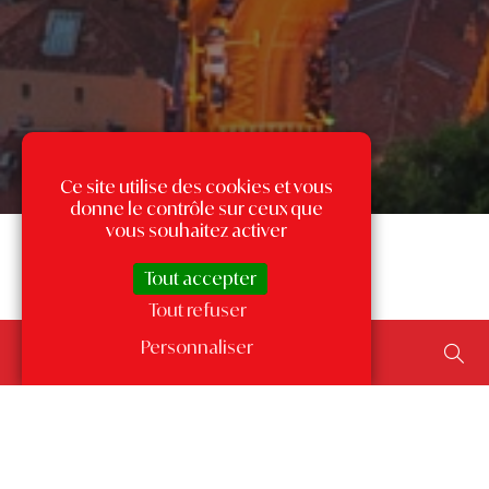
Ce site utilise des cookies et vous
donne le contrôle sur ceux que
vous souhaitez activer
Tout accepter
Tout refuser
Rechercher un bien...
Personnaliser
ajouter un type de transaction, un budget, une surface…
Les annonces par quartier
à Monaco