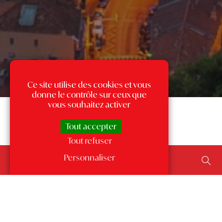
Ce site utilise des cookies et vous
donne le contrôle sur ceux que
vous souhaitez activer
Tout accepter
Tout refuser
Rechercher un bien...
Personnaliser
ajouter un type de transaction, un budget, une surface…
Les annonces par quartier
à Monaco