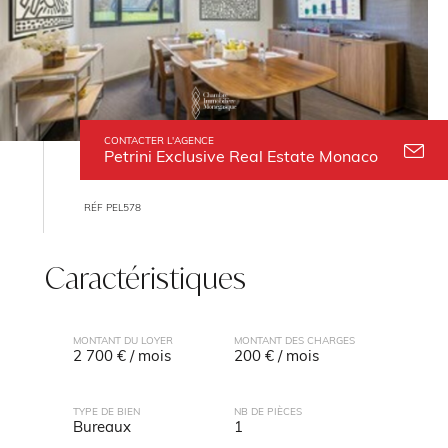
CONTACTER L'AGENCE
Petrini Exclusive Real Estate Monaco
RÉF PEL578
Caractéristiques
MONTANT DU LOYER
MONTANT DES CHARGES
2 700 € / mois
200 € / mois
TYPE DE BIEN
NB DE PIÈCES
Bureaux
1