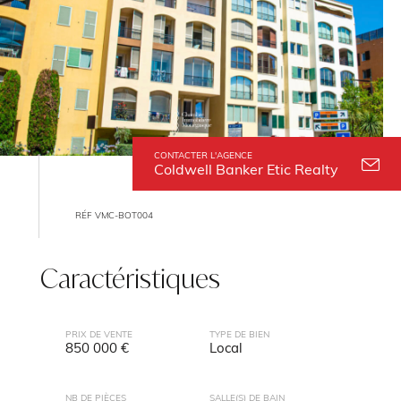
CONTACTER L'AGENCE
Coldwell Banker Etic Realty
RÉF VMC-BOT004
Caractéristiques
PRIX DE VENTE
TYPE DE BIEN
850 000 €
Local
NB DE PIÈCES
SALLE(S) DE BAIN