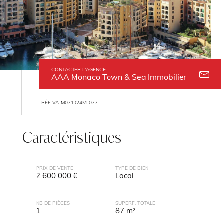
CONTACTER L'AGENCE
AAA Monaco Town & Sea Immobilier
RÉF VA-M071024ML077
Caractéristiques
PRIX DE VENTE
TYPE DE BIEN
2 600 000 €
Local
NB DE PIÈCES
SUPERF. TOTALE
1
87 m²