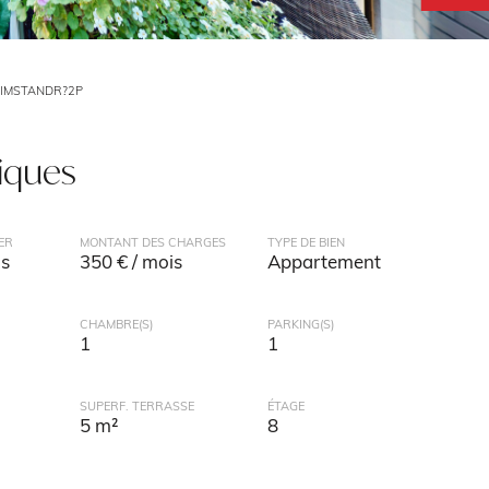
MIMSTANDR?2P
tiques
ER
MONTANT DES CHARGES
TYPE DE BIEN
is
350 € / mois
Appartement
CHAMBRE(S)
PARKING(S)
1
1
SUPERF. TERRASSE
ÉTAGE
5 m²
8