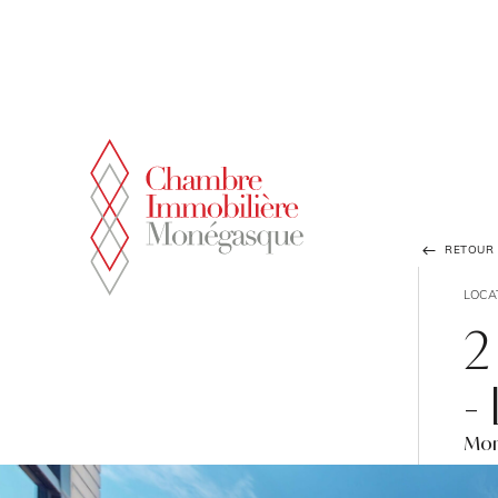
Panneau de gestion des cookies
RETOUR À
LOCA
2
-
Mon