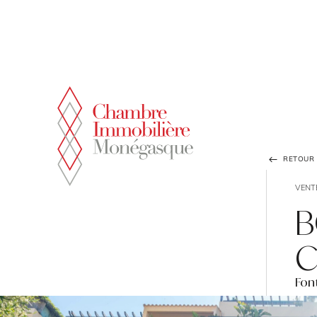
Panneau de gestion des cookies
RETOUR À
VENT
B
C
Font