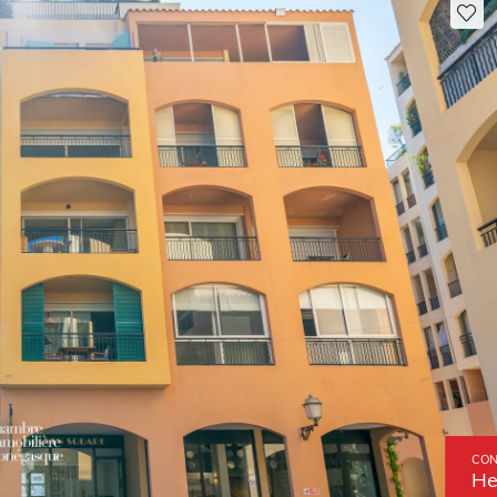
CON
He