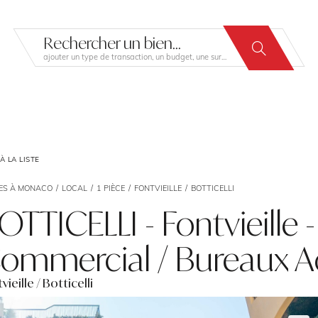
Rechercher un bien...
ajouter un type de transaction, un budget, une surface…
 LA LISTE
ES À MONACO
LOCAL
1 PIÈCE
FONTVIEILLE
BOTTICELLI
OTTICELLI - Fontvieille -
ommercial / Bureaux Ad
vieille / Botticelli