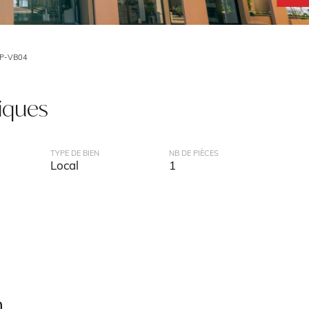
HP-VB04
tiques
TYPE DE BIEN
NB DE PIÈCES
Local
1
n