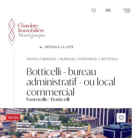
Panneau de gestion des cookies
FR
RETOUR À LA LISTE
VENTES À MONACO
BUREAUX
FONTVIEILLE
BOTTICELLI
Botticelli - bureau
administratif - ou local
commercial
Fontvieille / Botticelli
Vente