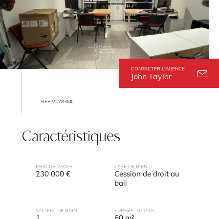
CONTACTER L'AGENCE
John Taylor
RÉF V1783MC
Caractéristiques
PRIX DE VENTE
TYPE DE BIEN
230 000 €
Cession de droit au
bail
SALLE(S) DE BAIN
SUPERF. TOTALE
1
60 m²