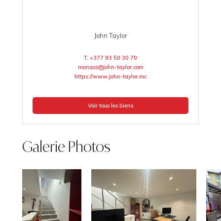
John Taylor
T. +377 93 50 30 70
monaco@john-taylor.com
https://www.john-taylor.mc
Voir tous les biens
Galerie Photos