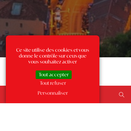
Ce site utilise des cookies et vous
donne le contrôle sur ceux que
vous souhaitez activer
Tout accepter
Tout refuser
Rechercher un bien...
Personnaliser
ajouter un type de transaction, un budget, une surface…
Les annonces par quartier
à Monaco