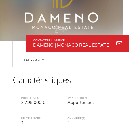
CONTACTER L'AGENCE
DAMENO | MONACO REAL ESTATE
RÉF V0152HM
Caractéristiques
PRIX DE VENTE
TYPE DE BIEN
2 795 000 €
Appartement
NB DE PIÈCES
CHAMBRE(S)
2
1