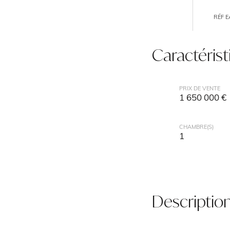
RÉF 
Caractéris
PRIX DE VENTE
1 650 000 €
CHAMBRE(S)
1
Descriptio