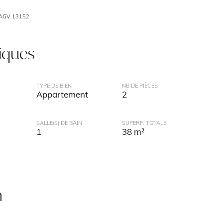
EAGV 13152
tiques
TYPE DE BIEN
NB DE PIÈCES
Appartement
2
SALLE(S) DE BAIN
SUPERF. TOTALE
1
38 m²
n