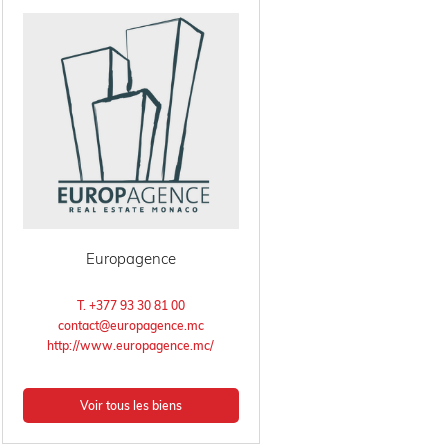
Europagence
T. +377 93 30 81 00
contact@europagence.mc
http://www.europagence.mc/
Voir tous les biens