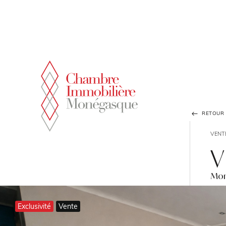
Panneau de gestion des cookies
RETOUR À
VENT
V
Mont
Exclusivité
Vente