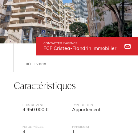
CONTACTER L'AGENCE
FCF Cristea-Flandrin Immobilier
RÉF FFV1018
Caractéristiques
PRIX DE VENTE
TYPE DE BIEN
4 950 000 €
Appartement
NB DE PIÈCES
PARKING(S)
3
1