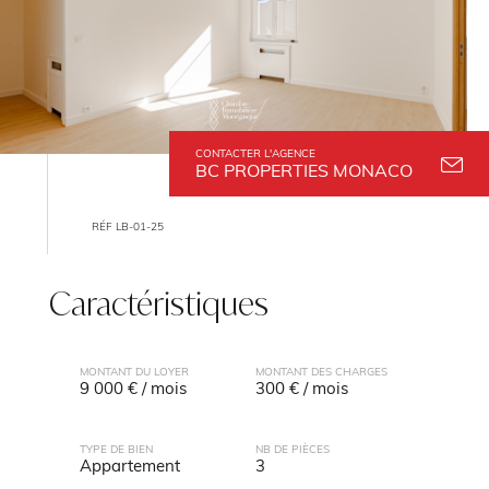
CONTACTER L'AGENCE
BC PROPERTIES MONACO
RÉF LB-01-25
Caractéristiques
MONTANT DU LOYER
MONTANT DES CHARGES
9 000 € / mois
300 € / mois
TYPE DE BIEN
NB DE PIÈCES
Appartement
3