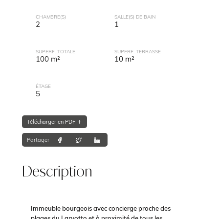
CHAMBRE(S)
SALLE(S) DE BAIN
2
1
SUPERF. TOTALE
SUPERF. TERRASSE
100 m²
10 m²
ÉTAGE
5
Télécharger en PDF
Partager
Description
Immeuble bourgeois avec concierge proche des
plages du Larvotto et à proximité de tous les