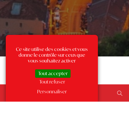
Ce site utilise des cookies et vous
donne le contrôle sur ceux que
vous souhaitez activer
Tout accepter
Tout refuser
Rechercher un bien...
Personnaliser
ajouter un type de transaction, un budget, une surface…
Les annonces par quartier
à Monaco