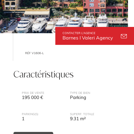
CONTACTER L'AGENCE
Barnes I Valeri Agency
RÉF V1606-L
Caractéristiques
PRIX DE VENTE
TYPE DE BIEN
195 000 €
Parking
PARKING(S)
SUPERF. TOTALE
1
9.31 m²