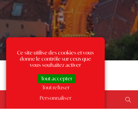
Ce site utilise des cookies et vous
donne le contrôle sur ceux que
vous souhaitez activer
Tout accepter
Tout refuser
Rechercher un bien...
Personnaliser
ajouter un type de transaction, un budget, une surface…
Les annonces par quartier
à Monaco