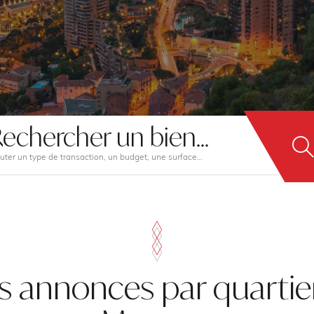
echercher un bien...
uter un type de transaction, un budget, une surface…
s annonces par quartie