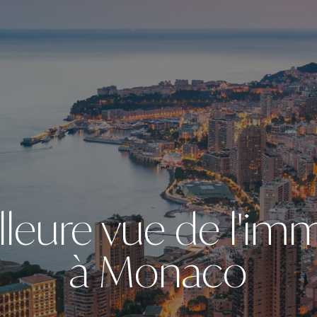
lleure vue de l'imm
à Monaco