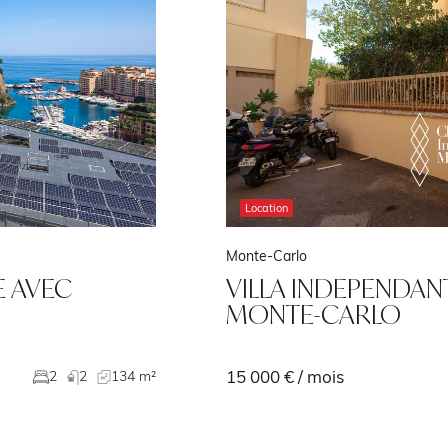
Location
Monte-Carlo
E AVEC
VILLA INDEPENDAN
MONTE-CARLO
15 000 € / mois
2
2
134 m²