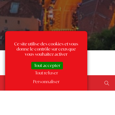
Ce site utilise des cookies et vous
donne le contrôle sur ceux que
vous souhaitez activer
Tout accepter
Tout refuser
Rechercher un bien...
Personnaliser
ajouter un type de transaction, un budget, une surface…
Les annonces par quartier
à Monaco