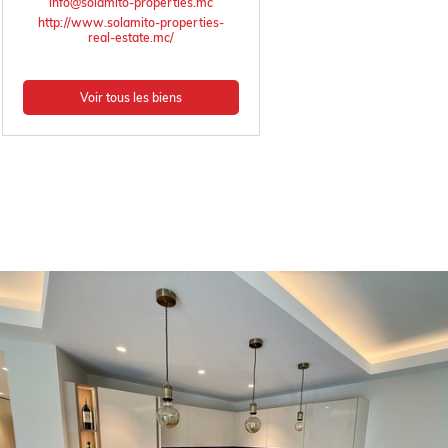
info@solamito-properties.mc
http://www.solamito-properties-
real-estate.mc/
Voir tous les biens