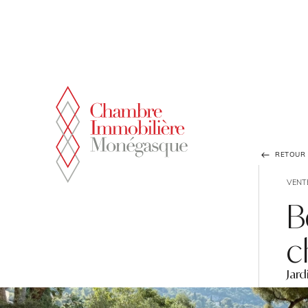
Panneau de gestion des cookies
RETOUR À
VENT
B
c
Jard