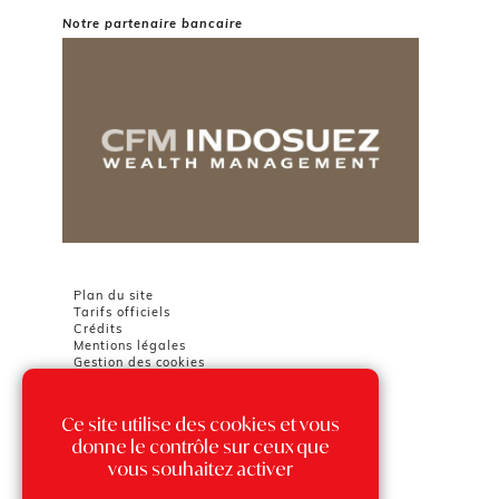
Notre partenaire bancaire
Plan du site
Tarifs officiels
Crédits
Mentions légales
Gestion des cookies
Ce site utilise des cookies et vous
Chambre Immobilière Monégasque
Tour Odéon
donne le contrôle sur ceux que
36 avenue de l'Annonciade
vous souhaitez activer
98000 MONACO