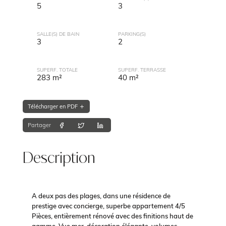
5
3
SALLE(S) DE BAIN
PARKING(S)
3
2
SUPERF. TOTALE
SUPERF. TERRASSE
283 m²
40 m²
Télécharger en PDF
Partager
Description
A deux pas des plages, dans une résidence de
prestige avec concierge, superbe appartement 4/5
Pièces, entièrement rénové avec des finitions haut de
gamme. Vue mer, décoration élégante, volumes