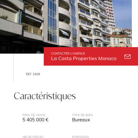
CONTACTER L'AGENCE
La Costa Properties Monaco
RÉF 3409
Caractéristiques
PRIX DE VENTE
TYPE DE BIEN
5 405 000 €
Bureaux
NB DE PIÈCES
PARKING(S)