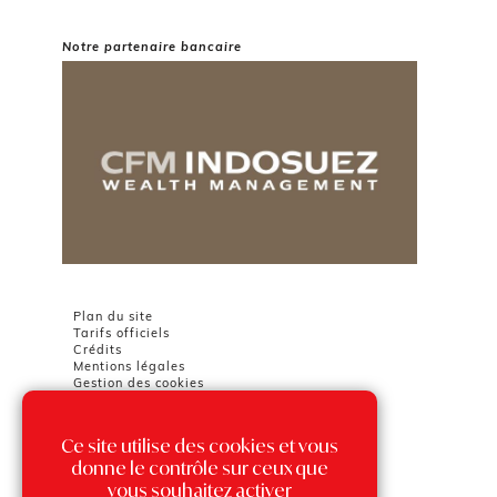
Notre partenaire bancaire
Plan du site
Tarifs officiels
Crédits
Mentions légales
Gestion des cookies
Ce site utilise des cookies et vous
Chambre Immobilière Monégasque
Tour Odéon
donne le contrôle sur ceux que
36 avenue de l'Annonciade
vous souhaitez activer
98000 MONACO