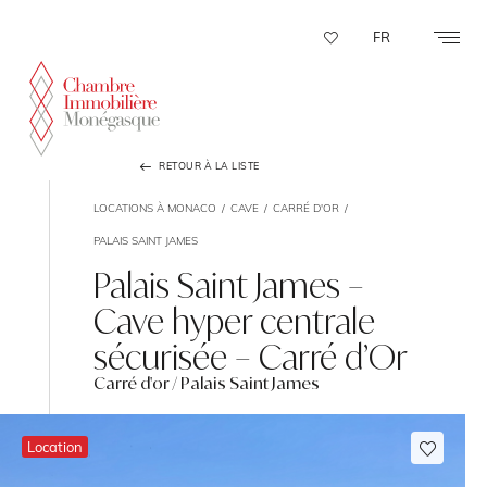
Panneau de gestion des cookies
FR
RETOUR À LA LISTE
LOCATIONS À MONACO
CAVE
CARRÉ D'OR
PALAIS SAINT JAMES
Palais Saint James –
Cave hyper centrale
sécurisée – Carré d’Or
Carré d'or / Palais Saint James
Location