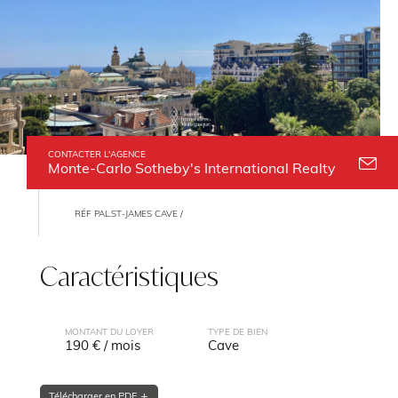
CONTACTER L'AGENCE
Monte-Carlo Sotheby's International Realty
RÉF PAL.ST-JAMES CAVE /
Caractéristiques
MONTANT DU LOYER
TYPE DE BIEN
190 € / mois
Cave
Télécharger en PDF