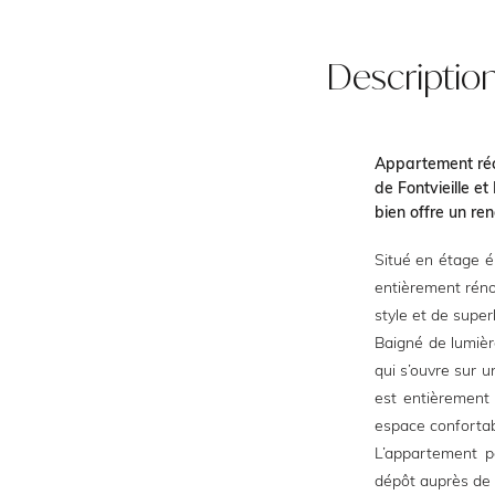
Descriptio
Appartement réc
de Fontvieille e
bien offre un re
Situé en étage é
entièrement réno
style et de super
Baigné de lumièr
qui s’ouvre sur u
est entièrement 
espace confortab
L’appartement p
dépôt auprès de