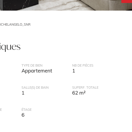
MICHELANGELO_SNR
tiques
TYPE DE BIEN
NB DE PIÈCES
Appartement
1
SALLE(S) DE BAIN
SUPERF. TOTALE
1
62 m²
E
ÉTAGE
6