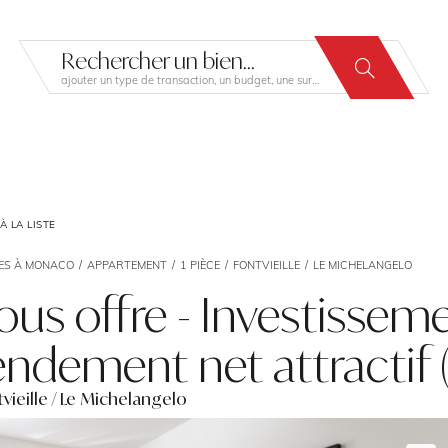
Rechercher un bien...
ajouter un type de transaction, un budget, une surface…
 LA LISTE
ES À MONACO
APPARTEMENT
1 PIÈCE
FONTVIEILLE
LE MICHELANGELO
ous offre - Investissem
endement net attractif 
vieille / Le Michelangelo