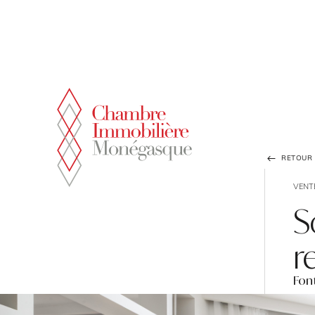
Panneau de gestion des cookies
RETOUR À
VENT
S
r
Font