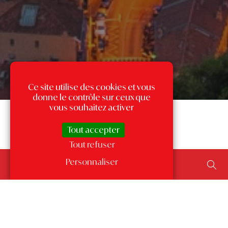
Ce site utilise des cookies et vous
donne le contrôle sur ceux que
vous souhaitez activer
Tout accepter
Tout refuser
Rechercher un bien...
Personnaliser
ajouter un type de transaction, un budget, une surface…
Les annonces par quartier
à Monaco