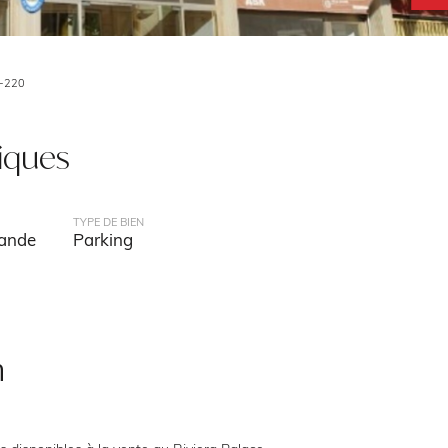
-220
tiques
TYPE DE BIEN
mande
Parking
n