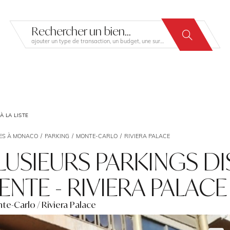
Rechercher un bien...
ajouter un type de transaction, un budget, une surface…
 LA LISTE
ES À MONACO
PARKING
MONTE-CARLO
RIVIERA PALACE
LUSIEURS PARKINGS DI
ENTE - RIVIERA PALACE
te-Carlo / Riviera Palace