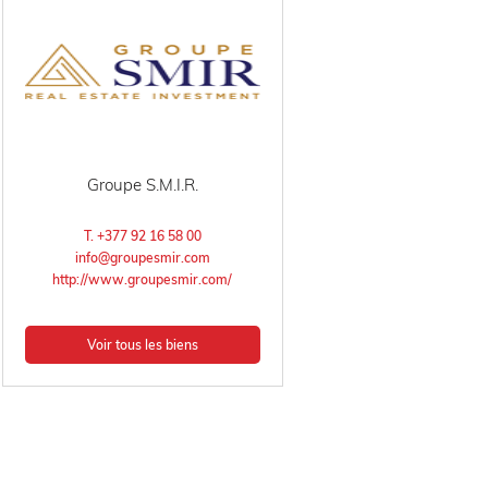
Groupe S.M.I.R.
T. +377 92 16 58 00
info@groupesmir.com
http://www.groupesmir.com/
Voir tous les biens