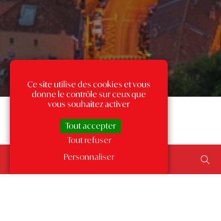
Ce site utilise des cookies et vous
donne le contrôle sur ceux que
vous souhaitez activer
Tout accepter
Tout refuser
Rechercher un bien...
Personnaliser
ajouter un type de transaction, un budget, une surface…
Les annonces par quartier
à Monaco