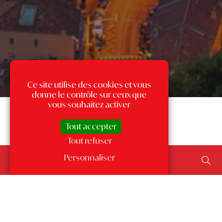
Ce site utilise des cookies et vous
donne le contrôle sur ceux que
vous souhaitez activer
Tout accepter
Tout refuser
Rechercher un bien...
Personnaliser
ajouter un type de transaction, un budget, une surface…
Les annonces par quartier
à Monaco