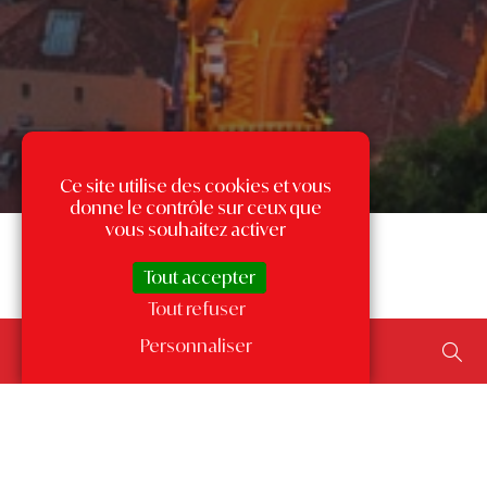
Ce site utilise des cookies et vous
donne le contrôle sur ceux que
vous souhaitez activer
Tout accepter
Tout refuser
Rechercher un bien...
Personnaliser
ajouter un type de transaction, un budget, une surface…
Les annonces par quartier
à Monaco