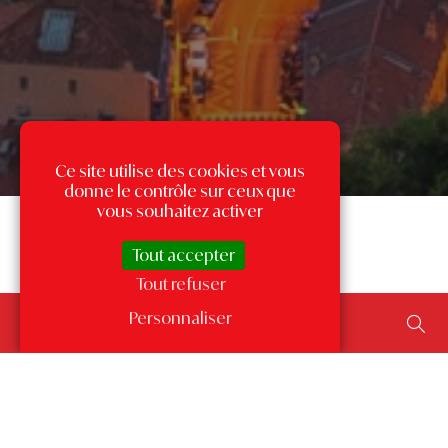
Ce site utilise des cookies et vous
donne le contrôle sur ceux que
vous souhaitez activer
Tout accepter
Tout refuser
Rechercher un bien...
Personnaliser
ajouter un type de transaction, un budget, une surface…
Les annonces par quartier
à Monaco