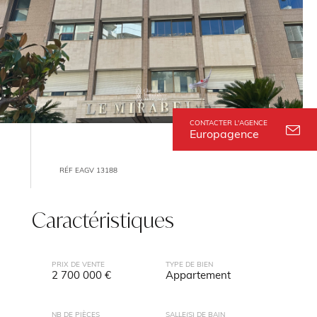
CONTACTER L'AGENCE
Europagence
RÉF EAGV 13188
Caractéristiques
PRIX DE VENTE
TYPE DE BIEN
2 700 000 €
Appartement
NB DE PIÈCES
SALLE(S) DE BAIN