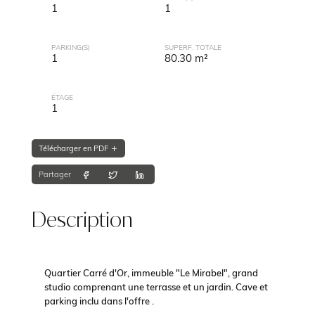
1
1
PARKING(S)
SUPERF. TOTALE
1
80.30 m²
ÉTAGE
1
Télécharger en PDF
Partager
Description
Quartier Carré d'Or, immeuble "Le Mirabel", grand
studio comprenant une terrasse et un jardin. Cave et
parking inclu dans l'offre .