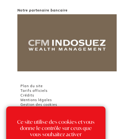
Notre partenaire bancaire
Plan du site
Tarifs officiels
Crédits
Mentions légales
Gestion des cookies
Ce site utilise des cookies et vous
Chambre Immobilière Monégasque
Tour Odéon
donne le contrôle sur ceux que
36 avenue de l'Annonciade
vous souhaitez activer
98000 MONACO