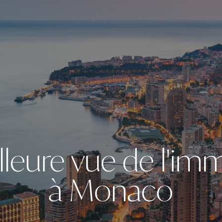
lleure vue de l'imm
à Monaco