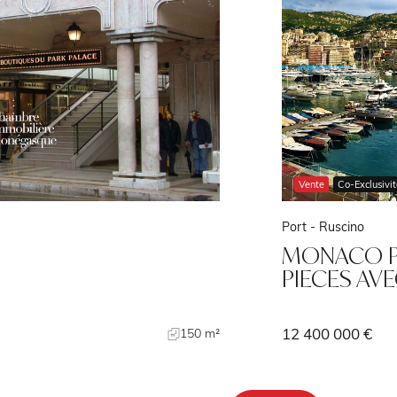
Vente
Co-Exclusivi
Port -
Ruscino
MONACO P
PIECES AVE
12 400 000 €
150 m²