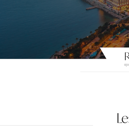
R
ajo
Le