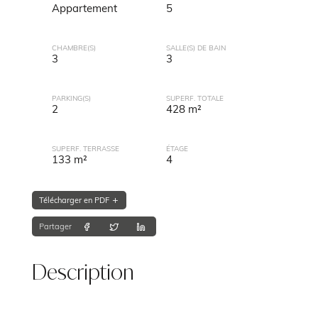
Appartement
5
CHAMBRE(S)
SALLE(S) DE BAIN
3
3
PARKING(S)
SUPERF. TOTALE
2
428 m²
SUPERF. TERRASSE
ÉTAGE
133 m²
4
Télécharger en PDF
Partager
Description