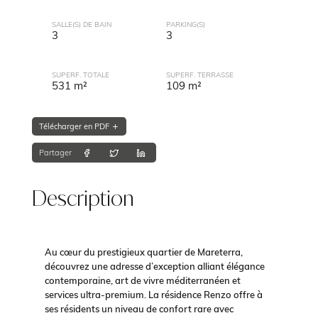
SALLE(S) DE BAIN
PARKING(S)
3
3
SUPERF. TOTALE
SUPERF. TERRASSE
531 m²
109 m²
Télécharger en PDF
Partager
Description
Au cœur du prestigieux quartier de Mareterra,
découvrez une adresse d’exception alliant élégance
contemporaine, art de vivre méditerranéen et
services ultra-premium. La résidence Renzo offre à
ses résidents un niveau de confort rare avec