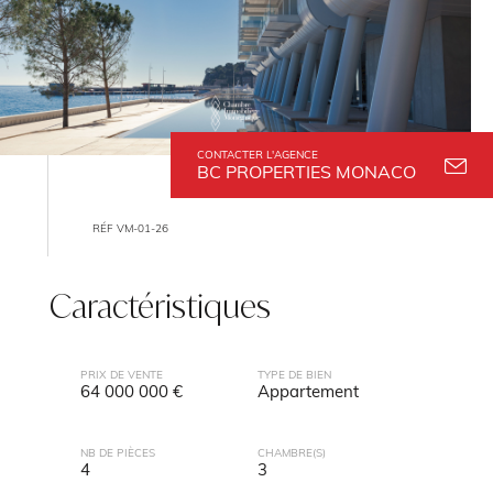
CONTACTER L'AGENCE
BC PROPERTIES MONACO
RÉF VM-01-26
Caractéristiques
PRIX DE VENTE
TYPE DE BIEN
64 000 000 €
Appartement
NB DE PIÈCES
CHAMBRE(S)
4
3