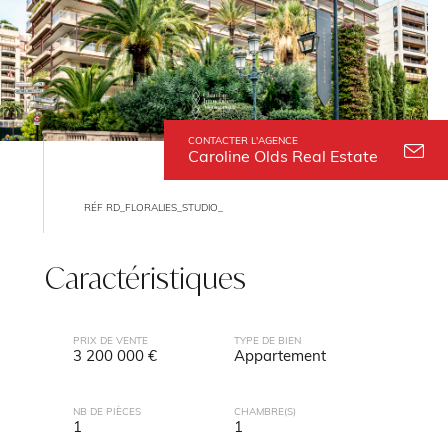
CONTACTER L'AGENCE
Caroline Olds Real Estate
RÉF RD_FLORALIES_STUDIO_
Caractéristiques
PRIX DE VENTE
TYPE DE BIEN
3 200 000 €
Appartement
NB DE PIÈCES
CHAMBRE(S)
1
1