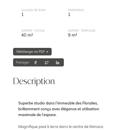
SALLE(S) DE BAIN
PARKING(S)
1
1
SUPERF. TOTALE
SUPERF. TERRASSE
40 m²
9 m²
Télécharger en PDF
Partager
Description
Superbe studio dans l’immeuble des Floralies,
brillamment conçu avec élégance et utilisation
maximale de l’espace.
Magnifique pied à terre dans le centre de Monaco.