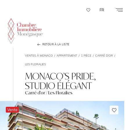
Panneau de gestion des cookies
FR
RETOUR À LA LISTE
VENTES À MONACO
APPARTEMENT
1 PIÈCE
CARRÉ D'OR
LES FLORALIES
MONACO’S PRIDE,
STUDIO ÉLÉGANT
Carré d'or / Les Floralies
Vente