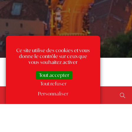
Ce site utilise des cookies et vous
donne le contrôle sur ceux que
vous souhaitez activer
Tout accepter
Tout refuser
Rechercher un bien...
Personnaliser
ajouter un type de transaction, un budget, une surface…
Les annonces par quartier
à Monaco