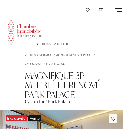
Panneau de gestion des cookies
FR
RETOUR À LA LISTE
VENTES À MONACO
APPARTEMENT
3 PIÈCES
CARRÉ D'OR
PARK PALACE
MAGNIFIQUE 3P
MEUBLÉ ET RENOVÉ
PARK PALACE
Carré d'or / Park Palace
Exclusivité
Vente