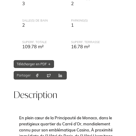
3
2
SALLE(S) DE BAIN
PARKING(S)
2
1
SUPERF. TOTALE
SUPERF. TERRASSE
109.78 m²
16.78 m²
Télécharger en PDF
Partager
Description
En plein cœur de la Principauté de Monaco, dans le
prestigieux quartier du Carré d’Or, mondialement
connu pour son emblématique Casino, À proximité
immédiate de l’Hôtel de Paris, de l’Hôtel Hermitage