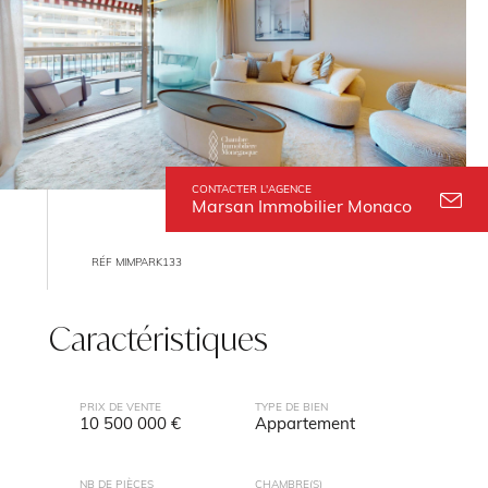
CONTACTER L'AGENCE
Marsan Immobilier Monaco
RÉF MIMPARK133
Caractéristiques
PRIX DE VENTE
TYPE DE BIEN
10 500 000 €
Appartement
NB DE PIÈCES
CHAMBRE(S)