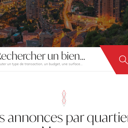
echercher un bien...
uter un type de transaction, un budget, une surface…
s annonces par quartie