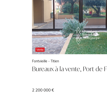
Vente
FONDS DE COMMERCE VE
COSMETIQUES ET ONGLER
e.
650 000 €
62 m²