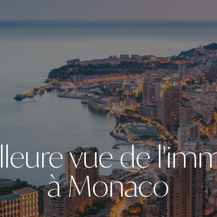
lleure vue de l'imm
à Monaco