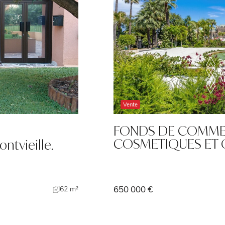
Vente
NTE DE
Condamine
IE
Belle opportunité à
avec façade…
490 000 €
36 m²