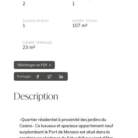
2
1
SALLE(S) DE BAIN
SUPERF. TOTALE
1
107 m²
SUPERF. TERRASSE
23 m²
Télécharger en PDF
Partager
Description
-Quartier résidentiel à proximité des jardins du
Casino- Ce luxueux et spacieux appartement neuf
surplombant le Port de Monaco est situé dans la
prestigieuse résidence du Schuylkill qui vient d'être