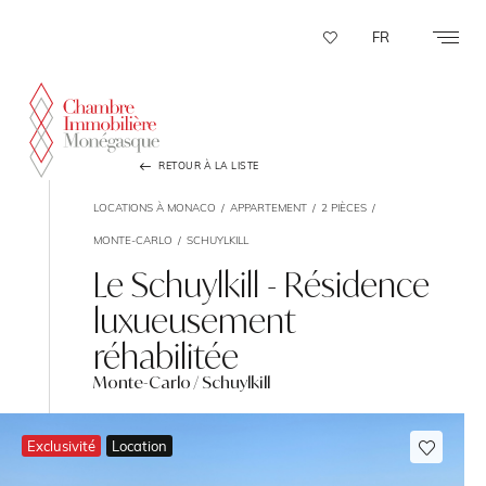
Panneau de gestion des cookies
FR
RETOUR À LA LISTE
LOCATIONS À MONACO
APPARTEMENT
2 PIÈCES
MONTE-CARLO
SCHUYLKILL
Le Schuylkill - Résidence
luxueusement
réhabilitée
Monte-Carlo / Schuylkill
Exclusivité
Location