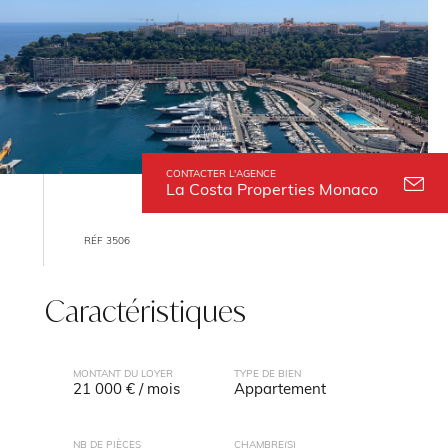
CONTACTER L'AGENCE
La Costa Properties Monaco
RÉF 3506
Caractéristiques
MONTANT DU LOYER
TYPE DE BIEN
21 000 € / mois
Appartement
NB DE PIÈCES
CHAMBRE(S)