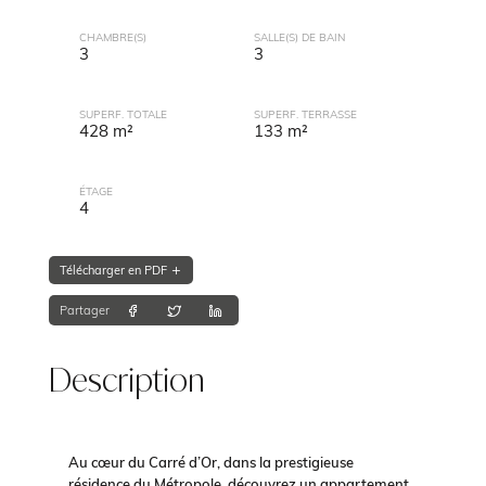
CHAMBRE(S)
SALLE(S) DE BAIN
3
3
SUPERF. TOTALE
SUPERF. TERRASSE
428 m²
133 m²
ÉTAGE
4
Télécharger en PDF
Partager
Description
Au cœur du Carré d’Or, dans la prestigieuse
résidence du Métropole, découvrez un appartement