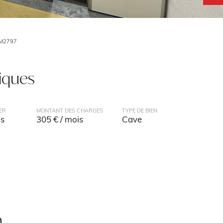
LM2797
tiques
ER
MONTANT DES CHARGES
TYPE DE BIEN
is
305 € / mois
Cave
n