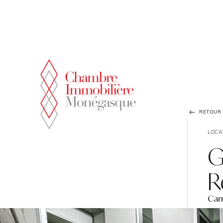
Panneau de gestion des cookies
RETOUR À
LOCA
G
R
Car