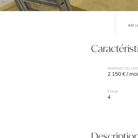
RÉF 
Caractéris
MONTANT DU LOY
2 150 € / mo
ÉTAGE
4
Descriptio