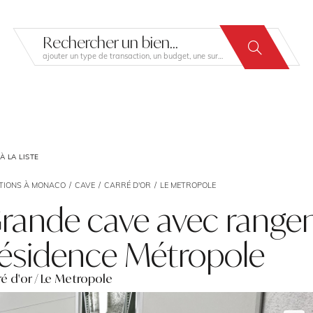
Rechercher un bien...
ajouter un type de transaction, un budget, une surface…
 LA LISTE
TIONS À MONACO
CAVE
CARRÉ D'OR
LE METROPOLE
rande cave avec range
ésidence Métropole
ré d'or / Le Metropole