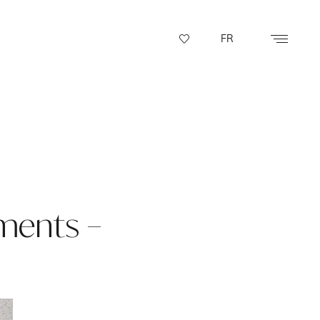
FR
ments –