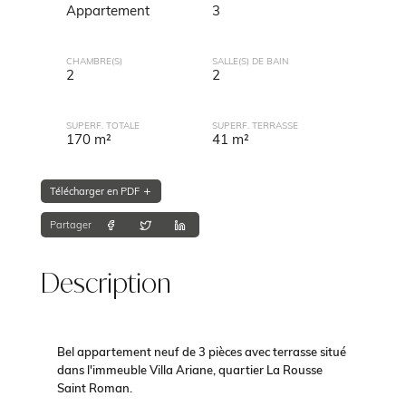
Appartement
3
CHAMBRE(S)
SALLE(S) DE BAIN
2
2
SUPERF. TOTALE
SUPERF. TERRASSE
170 m²
41 m²
Télécharger en PDF
Partager
Description
Bel appartement neuf de 3 pièces avec terrasse situé
dans l'immeuble Villa Ariane, quartier La Rousse
Saint Roman.