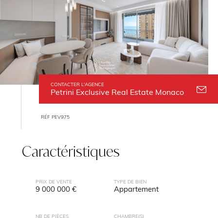
CONTACTER L'AGENCE
Petrini Exclusive Real Estate Monaco
RÉF PEV975
Caractéristiques
PRIX DE VENTE
TYPE DE BIEN
9 000 000 €
Appartement
NB DE PIÈCES
CHAMBRE(S)