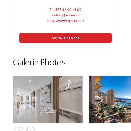
T. +377 92 00 16 00
contact@petrini.mc
https://www.petrini.mc/
Voir tous les biens
Galerie Photos