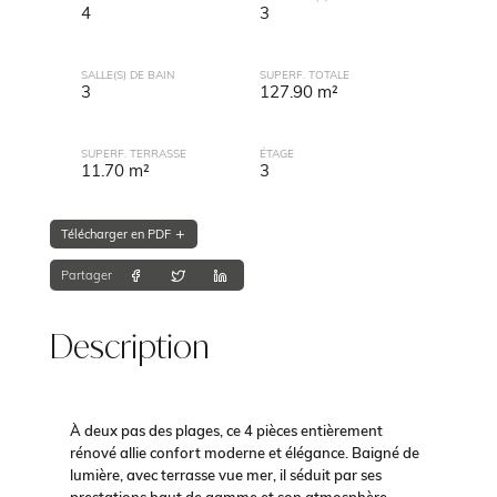
4
3
SALLE(S) DE BAIN
SUPERF. TOTALE
3
127.90 m²
SUPERF. TERRASSE
ÉTAGE
11.70 m²
3
Télécharger en PDF
Partager
Description
À deux pas des plages, ce 4 pièces entièrement
rénové allie confort moderne et élégance. Baigné de
lumière, avec terrasse vue mer, il séduit par ses
prestations haut de gamme et son atmosphère