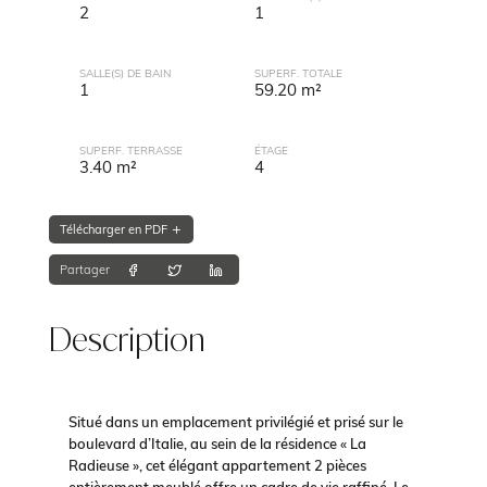
2
1
SALLE(S) DE BAIN
SUPERF. TOTALE
1
59.20 m²
SUPERF. TERRASSE
ÉTAGE
3.40 m²
4
Télécharger en PDF
Partager
Description
Situé dans un emplacement privilégié et prisé sur le
boulevard d’Italie, au sein de la résidence « La
Radieuse », cet élégant appartement 2 pièces
entièrement meublé offre un cadre de vie raffiné. Le