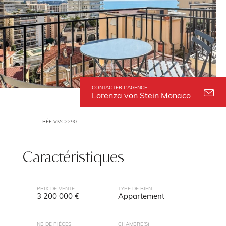
CONTACTER L'AGENCE
Lorenza von Stein Monaco
RÉF VMC2290
Caractéristiques
PRIX DE VENTE
TYPE DE BIEN
3 200 000 €
Appartement
NB DE PIÈCES
CHAMBRE(S)