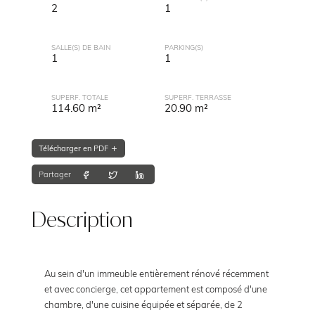
2
1
SALLE(S) DE BAIN
PARKING(S)
1
1
SUPERF. TOTALE
SUPERF. TERRASSE
114.60 m²
20.90 m²
Télécharger en PDF
Partager
Description
Au sein d'un immeuble entièrement rénové récemment
et avec concierge, cet appartement est composé d'une
chambre, d'une cuisine équipée et séparée, de 2