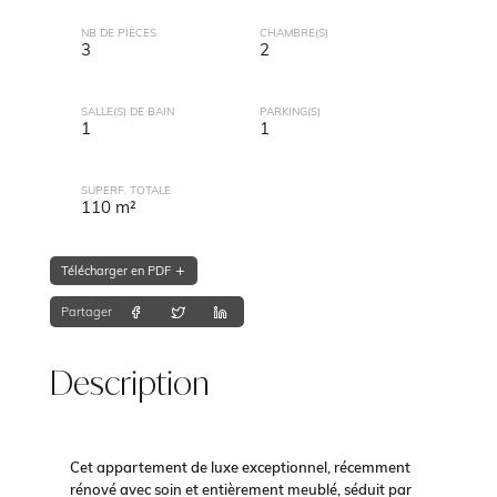
NB DE PIÈCES
CHAMBRE(S)
3
2
SALLE(S) DE BAIN
PARKING(S)
1
1
SUPERF. TOTALE
110 m²
Télécharger en PDF
Partager
Description
Cet appartement de luxe exceptionnel, récemment
rénové avec soin et entièrement meublé, séduit par