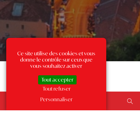
Ce site utilise des cookies et vous
donne le contrôle sur ceux que
vous souhaitez activer
Tout accepter
Tout refuser
Rechercher un bien...
Personnaliser
ajouter un type de transaction, un budget, une surface…
Les annonces par quartier
à Monaco