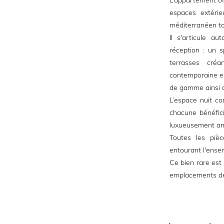
L’appartement of
espaces extérie
méditerranéen to
Il s'articule a
réception : un s
terrasses créa
contemporaine en
de gamme ainsi qu
L’espace nuit c
chacune bénéfic
luxueusement a
Toutes les pièc
entourant l'ense
Ce bien rare est
emplacements de