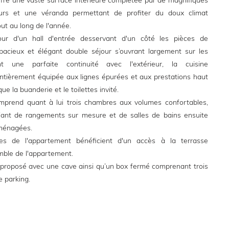
fre une vaste surface intérieure complétée par de magnifiques
urs et une véranda permettant de profiter du doux climat
ut au long de l'année.
utour d'un hall d'entrée desservant d'un côté les pièces de
pacieux et élégant double séjour s’ouvrant largement sur les
nt une parfaite continuité avec l'extérieur, la cuisine
tièrement équipée aux lignes épurées et aux prestations haut
e la buanderie et le toilettes invité.
omprend quant à lui trois chambres aux volumes confortables,
iant de rangements sur mesure et de salles de bains ensuite
ménagées.
es de l'appartement bénéficient d'un accès à la terrasse
mble de l'appartement.
 proposé avec une cave ainsi qu’un box fermé comprenant trois
 parking.