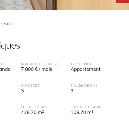
PPRM4A8
tiques
ER
MONTANT DES CHARGES
TYPE DE BIEN
mande
7 800 € / mois
Appartement
CHAMBRE(S)
SALLE(S) DE BAIN
3
3
SUPERF. TOTALE
SUPERF. TERRASSE
428.70 m²
108.70 m²