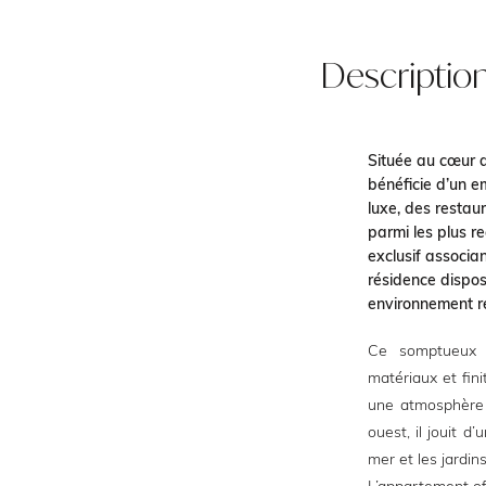
Descriptio
Située au cœur d
bénéficie d’un 
luxe, des restau
parmi les plus r
exclusif associa
résidence dispos
environnement ré
Ce somptueux 
matériaux et fin
une atmosphère 
ouest, il jouit d
mer et les jardin