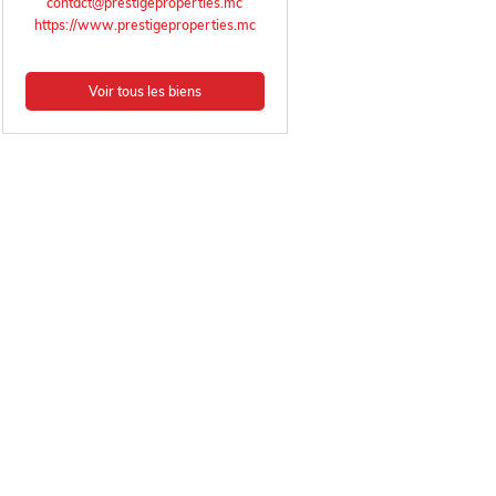
contact@prestigeproperties.mc
https://www.prestigeproperties.mc
Voir tous les biens