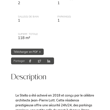
2
1
SALLE(S) DE BAIN
PARKING(S)
1
1
SUPERF. TOTALE
118 m²
Télécharger en PDF
Partager
Description
Le Stella a été achevé en 2018 et conçu par le célèbre
architecte Jean-Pierre Lott. Cette résidence
prestigieuse offre une sécurité 24h/24, des parkings
spacieux, une petite salle de sport à chaque étage,